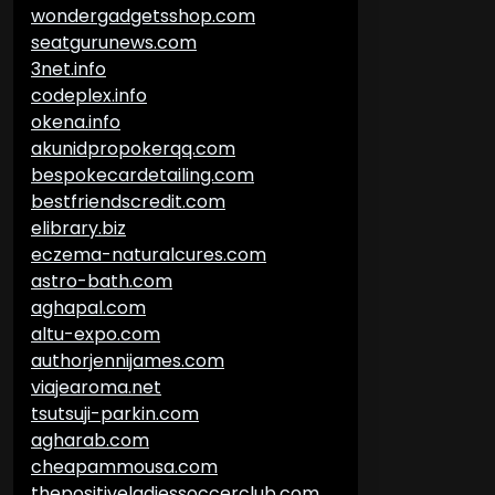
wondergadgetsshop.com
seatgurunews.com
3net.info
codeplex.info
okena.info
akunidpropokerqq.com
bespokecardetailing.com
bestfriendscredit.com
elibrary.biz
eczema-naturalcures.com
astro-bath.com
aghapal.com
altu-expo.com
authorjennijames.com
viajearoma.net
tsutsuji-parkin.com
agharab.com
cheapammousa.com
thepositiveladiessoccerclub.com