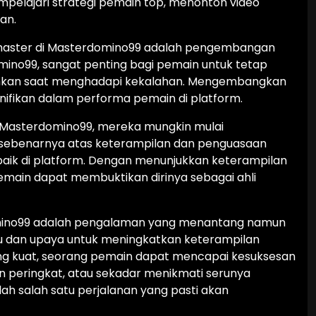
mpelajari strategi pemain top, menonton video
an.
a master di Masterdomino99 adalah pengembangan
omino99, sangat penting bagi pemain untuk tetap
bahkan saat menghadapi kekalahan. Mengembangkan
ifikan dalam performa pemain di platform.
Masterdomino99, mereka mungkin mulai
ian sebenarnya atas keterampilan dan penguasaan
ik di platform. Dengan menunjukkan keterampilan
pemain dapat membuktikan dirinya sebagai ahli
domino99 adalah pengalaman yang menantang namun
 dan upaya untuk meningkatkan keterampilan
ang kuat, seorang pemain dapat mencapai kesuksesan
pan peringkat, atau sekadar menikmati serunya
h salah satu perjalanan yang pasti akan