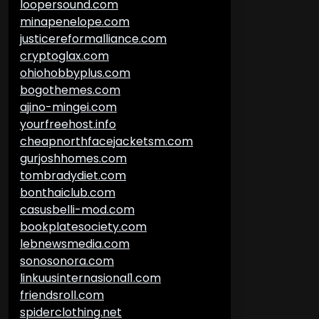
loopersound.com
minapenelope.com
justicereformalliance.com
cryptoglax.com
ohiohobbyplus.com
bogothemes.com
ajino-mingei.com
yourfreehost.info
cheapnorthfacejacketsm.com
gurjoshhomes.com
tombradydiet.com
bonthaiclub.com
casusbelli-mod.com
bookplatesociety.com
lebnewsmedia.com
sonosonora.com
linkuusinternasional1.com
friendsroll.com
spiderclothing.net