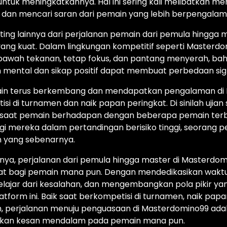
ntuk meningkatkannya. Hal ini sering kali melibatkan me
 dan mencari saran dari pemain yang lebih berpengalam
ting lainnya dari perjalanan pemain dari pemula hingg
 yang kuat. Dalam lingkungan kompetitif seperti Masterd
 bawah tekanan, tetap fokus, dan pantang menyerah, 
 mental dan sikap positif dapat membuat perbedaan sign
in terus berkembang dan mendapatkan pengalaman di 
si di turnamen dan naik papan peringkat. Di sinilah uj
 saat pemain berhadapan dengan beberapa pemain terba
gi mereka dalam pertandingan berisiko tinggi, seorang 
 yang sebenarnya.
rnya, perjalanan dari pemula hingga master di Master
t bagi pemain mana pun. Dengan mendedikasikan waktu
elajar dari kesalahan, dan mengembangkan pola pikir y
latform ini. Baik saat berkompetisi di turnamen, naik pa
 perjalanan menuju penguasaan di Masterdomino99 adala
kan kesan mendalam pada pemain mana pun.