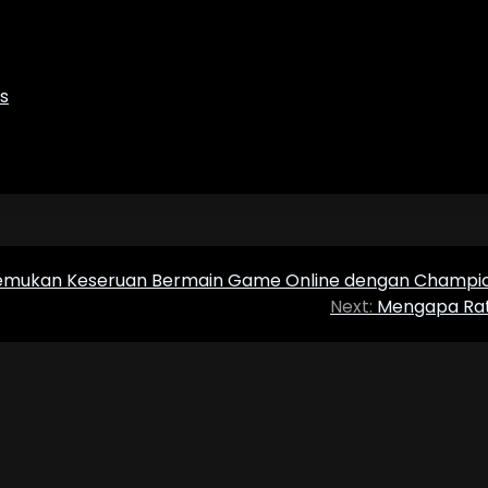
s
emukan Keseruan Bermain Game Online dengan Champ
tion
Next:
Mengapa Rat