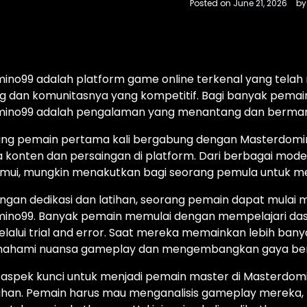
Posted on
June 21, 2026
b
ino99 adalah platform game online terkenal yang tela
dan komunitasnya yang kompetitif. Bagi banyak pemain,
ino99 adalah pengalaman yang menantang dan berman
ang pemain pertama kali bergabung dengan Masterdomin
 konten dan persaingan di platform. Dari berbagai mod
mui, mungkin menakutkan bagi seorang pemula untuk men
gan dedikasi dan latihan, seorang pemain dapat mulai 
ino99. Banyak pemain memulai dengan mempelajari da
lalui trial and error. Saat mereka memainkan lebih b
ahami nuansa gameplay dan mengembangkan gaya berma
u aspek kunci untuk menjadi pemain master di Masterdo
lahan. Pemain harus mau menganalisis gameplay mereka, 