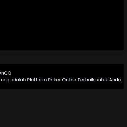
ionQQ
uqq adalah Platform Poker Online Terbaik untuk Anda