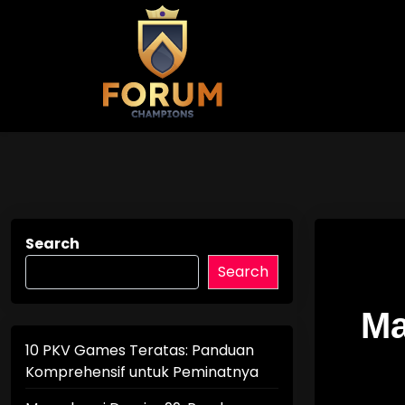
Skip
to
content
Search
Search
Ma
10 PKV Games Teratas: Panduan
Komprehensif untuk Peminatnya