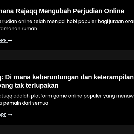
ana Rajaqq Mengubah Perjudian Online
erjudian online telah menjadi hobi populer bagi jutaan o
nyamanan rumah
ORE
: Di mana keberuntungan dan keterampila
ang tak terlupakan
atuqq adalah platform game online populer yang mena
a pemain dari semua
ORE