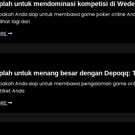
plah untuk mendominasi kompetisi di WedeQ
pakah Anda siap untuk membawa game poker online Anda
lihat lagi dari
ORE
plah untuk menang besar dengan Depoqq: T
pakah Anda siap untuk membawa pengalaman game online A
tiket Anda
ORE