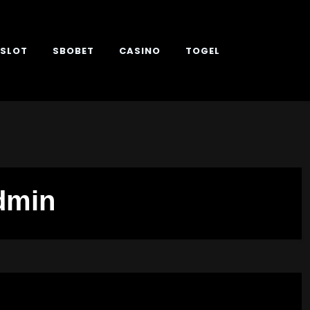
SLOT
SBOBET
CASINO
TOGEL
dmin