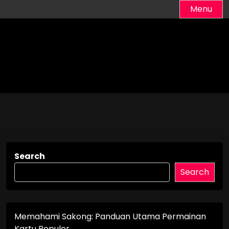
Skip
Menu
to
content
Search
Search
Memahami Sakong: Panduan Utama Permainan
Kartu Populer