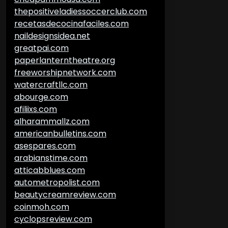
thepositiveladiessoccerclub.com
recetasdecocinafaciles.com
naildesignsidea.net
greatpai.com
paperlanterntheatre.org
freeworshipnetwork.com
watercraftllc.com
abourge.com
afiliixs.com
alharammallz.com
americanbulletins.com
asespares.com
arabianstime.com
atticabblues.com
autometropolist.com
beautycreamreview.com
coinmoh.com
cyclopsreview.com