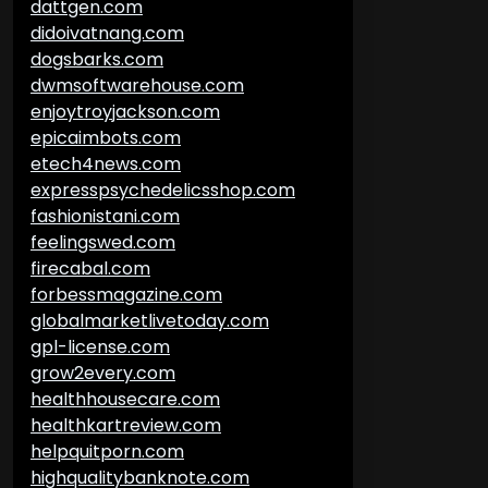
dattgen.com
didoivatnang.com
dogsbarks.com
dwmsoftwarehouse.com
enjoytroyjackson.com
epicaimbots.com
etech4news.com
expresspsychedelicsshop.com
fashionistani.com
feelingswed.com
firecabal.com
forbessmagazine.com
globalmarketlivetoday.com
gpl-license.com
grow2every.com
healthhousecare.com
healthkartreview.com
helpquitporn.com
highqualitybanknote.com