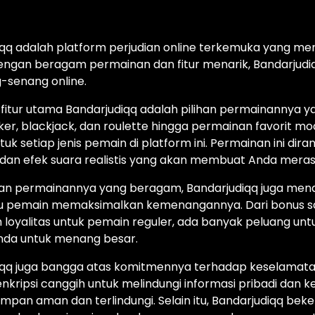
iqq adalah platform perjudian online terkemuka yang m
engan beragam permainan dan fitur menarik, Bandarjudiq
-senang online.
 fitur utama Bandarjudiqq adalah pilihan permainannya 
ker, blackjack, dan roulette hingga permainan favorit mod
tuk setiap jenis pemain di platform ini. Permainan ini dir
an efek suara realistis yang akan membuat Anda merasa
lihan permainannya yang beragam, Bandarjudiqq juga m
pemain memaksimalkan kemenangannya. Dari bonus sam
h loyalitas untuk pemain reguler, ada banyak peluang u
nda untuk menang besar.
iqq juga bangga atas komitmennya terhadap keselamat
enkripsi canggih untuk melindungi informasi pribadi d
simpan aman dan terlindungi. Selain itu, Bandarjudiqq 