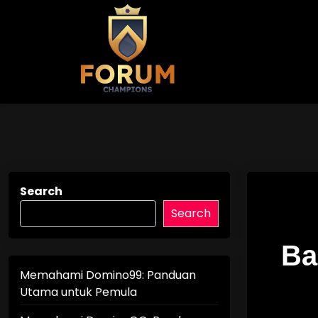
Skip
to
content
Search
Search
Ba
Memahami Domino99: Panduan
Utama untuk Pemula