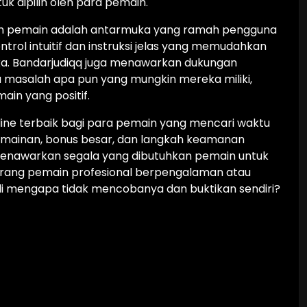
 dipilih oleh para pemain.
ngan pemain adalah antarmuka yang ramah pengguna
trol intuitif dan instruksi jelas yang memudahkan
a. Bandarjudiqq juga menawarkan dukungan
masalah apa pun yang mungkin mereka miliki,
n yang positif.
line terbaik bagi para pemain yang mencari waktu
mainan, bonus besar, dan langkah keamanan
 menawarkan segala yang dibutuhkan pemain untuk
rang pemain profesional berpengalaman atau
adi mengapa tidak mencobanya dan buktikan sendiri?