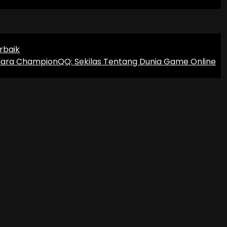
rbaik
uara ChampionQQ: Sekilas Tentang Dunia Game Online