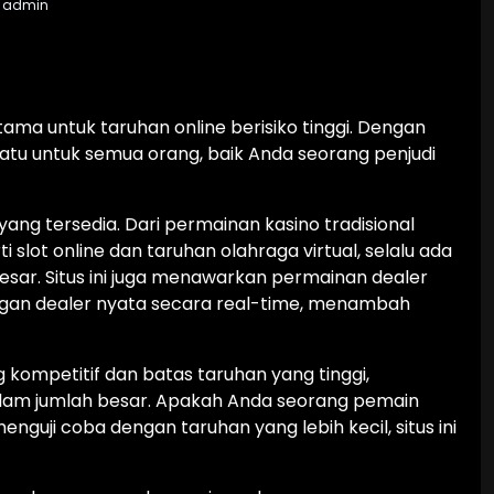
y
admin
ma untuk taruhan online berisiko tinggi. Dengan
atu untuk semua orang, baik Anda seorang penjudi
ng tersedia. Dari permainan kasino tradisional
 slot online dan taruhan olahraga virtual, selalu ada
ar. Situs ini juga menawarkan permainan dealer
gan dealer nyata secara real-time, menambah
kompetitif dan batas taruhan yang tinggi,
alam jumlah besar. Apakah Anda seorang pemain
guji coba dengan taruhan yang lebih kecil, situs ini