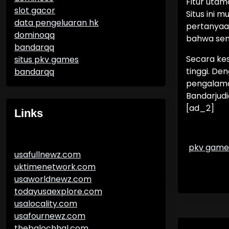
Fitur uta
slot gacor
Situs ini 
data pengeluaran hk
pertanyaan
dominoqq
bahwa sem
bandarqq
Secara kes
situs pkv games
tinggi. De
bandarqq
pengalama
Bandarjudi
[ad_2]
Links
pkv game
usafullnewz.com
uktimenetwork.com
usaworldnewz.com
todayusaexplore.com
usalocality.com
usafournewz.com
Post
thebalochhal.com