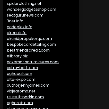
spiderclothing.net
wondergadgetsshop.com
seatgurunews.com
3net.info
codeplex.info
okena.info
akunidpropokerqq.com
bespokecardetailing.com
bestfriendscredit.com
elibrary.biz
eczema-naturalcures.com
astro-bath.com
aghapal.com
altu-expo.com
authorjennijames.com
viajearoma.net
tsutsuji-parkin.com
agharab.com
cheapammousa.com