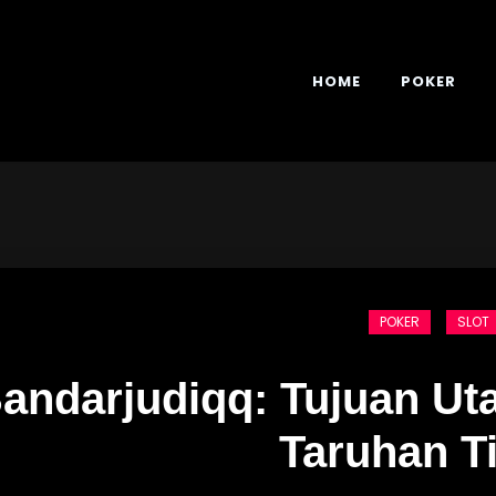
HOME
POKER
POKER
SLOT
andarjudiqq: Tujuan Ut
Taruhan T