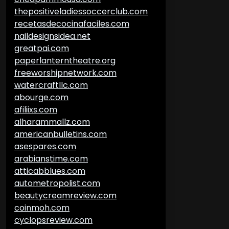
thepositiveladiessoccerclub.com
recetasdecocinafaciles.com
naildesignsidea.net
greatpai.com
paperlanterntheatre.org
freeworshipnetwork.com
watercraftllc.com
abourge.com
afiliixs.com
alharammallz.com
americanbulletins.com
asespares.com
arabianstime.com
atticabblues.com
autometropolist.com
beautycreamreview.com
coinmoh.com
cyclopsreview.com