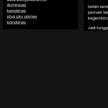
dominoqq
Selain se
bandarqq
pemain lai
situs pkv games
kegembira
bandarqq
Jadi tungg
antarmuka
tanpa akhi
Links
[ad_2]
usafullnewz.com
pkv game
uktimenetwork.com
usaworldnewz.com
todayusaexplore.com
usalocality.com
usafournewz.com
thebalochhal.com
Post
vehicularmaster.com
Previous:
In
vibesaccent.com