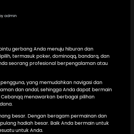
by
admin
pintu gerbang Anda menuju hiburan dan
ilih, termasuk poker, dominoqq, bandarq, dan
nda seorang profesional berpengalaman atau
h pengguna, yang memudahkan navigasi dan
a aman dan andal, sehingga Anda dapat bermain
u, Cebanqq menawarkan berbagai pilihan
dana.
enang besar. Dengan beragam permainan dan
pulang hadiah besar. Baik Anda bermain untuk
suatu untuk Anda.