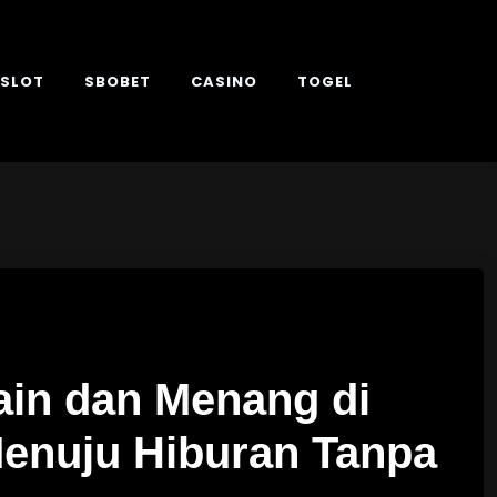
SLOT
SBOBET
CASINO
TOGEL
ain dan Menang di
enuju Hiburan Tanpa