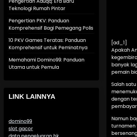
Pengertian Aduqq: Era Baru
Teknologi Rumah Pintar
Pengertian PKV: Panduan
Komprehensif Bagi Pemegang Polis
10 PKV Games Teratas: Panduan
[ad_1]
Komprehensif untuk Peminatnya
Apakah An
kegembiraa
Memahami Domino99: Panduan
banyak la
Utama untuk Pemula
pemain bi
Salah sat
menemukan
LINK LAINNYA
dengan te
pembayara
Namun bag
domino99
turnamen 
slot gacor
bersenang
data pengeluaran hk