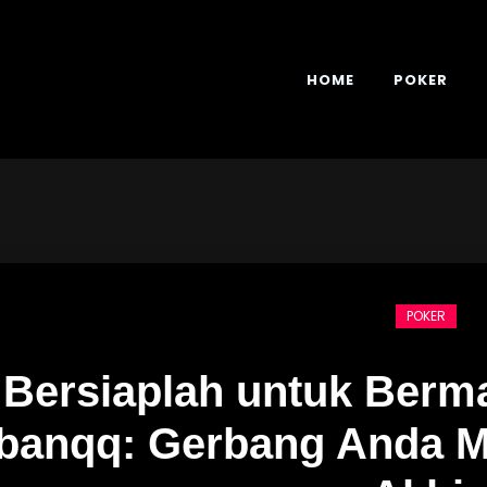
HOME
POKER
POKER
Bersiaplah untuk Berm
banqq: Gerbang Anda M