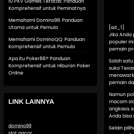
10 PKV Games Teratas: Panduan
Komprehensif untuk Peminatnya
Memahami Domino99: Panduan
Utama untuk Pemula
[ad_1]
Jika Anda 
Memahami DominoQQ: Panduan
populer in
Komprehensif untuk Pemula
pemain pro
Apa itu Poker88? Panduan
Salah sat
Komprehensif untuk Hiburan Poker
suka Texas
Online
menawarka
pemain dar
Namun poke
LINK LAINNYA
macam slot
angkasa, s
Anda bisa
domino99
Selain pi
slot gacor