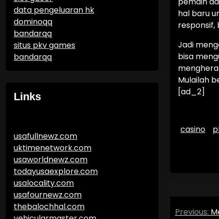
pemain dat
data pengeluaran hk
hal baru 
dominoqq
responsif,
bandarqq
Jadi meng
situs pkv games
bisa mengu
bandarqq
mengherank
Mulailah b
[ad_2]
Links
casino
p
usafullnewz.com
uktimenetwork.com
usaworldnewz.com
todayusaexplore.com
usalocality.com
usafournewz.com
Post
thebalochhal.com
Previous:
Me
vehicularmaster.com