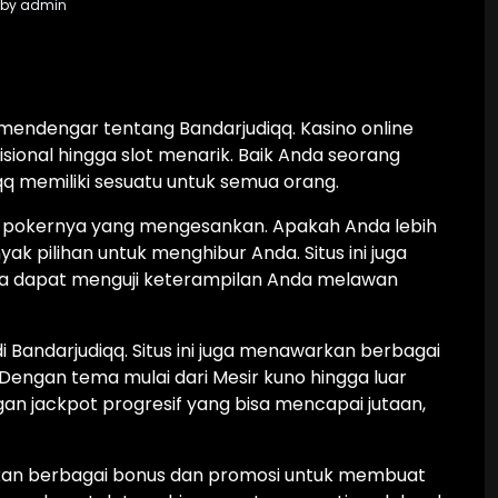
by
admin
mendengar tentang Bandarjudiqq. Kasino online
ional hingga slot menarik. Baik Anda seorang
q memiliki sesuatu untuk semua orang.
an pokernya yang mengesankan. Apakah Anda lebih
 pilihan untuk menghibur Anda. Situs ini juga
a dapat menguji keterampilan Anda melawan
Bandarjudiqq. Situs ini juga menawarkan berbagai
 Dengan tema mulai dari Mesir kuno hingga luar
ngan jackpot progresif yang bisa mencapai jutaan,
arkan berbagai bonus dan promosi untuk membuat