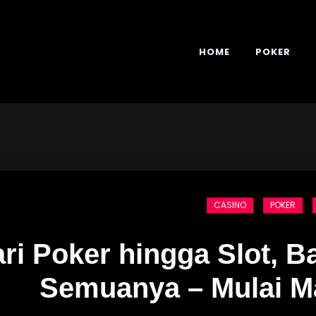
HOME
POKER
CASINO
POKER
ri Poker hingga Slot, B
Semuanya – Mulai Ma