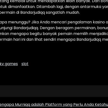
ang kembali untuk mendapatkan lebih banyak. Dari bonus
untuk dimanfaatkan. Ditambah lagi, dengan antarmuka 
 bermain di Bandarjudiqq sangatlah mudah.
apa menunggu? Jika Anda mencari pengalaman kasino 
njungi Bandarjudiqq. Dengan beragam permainan, bonus b
an mengapa begitu banyak pemain memilih menjadikan si
ermain hari ini dan lihat sendiri mengapa Bandarjudiqq m
kv games
slot
ngapa Murniqq adalah Platform yang Perlu Anda Ketahui 