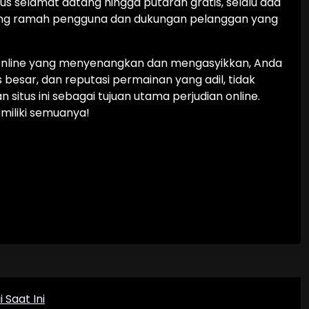
 selamat datang hingga putaran gratis, selalu ada
yang ramah pengguna dan dukungan pelanggan yang
online yang menyenangkan dan mengasyikkan, Anda
esar, dan reputasi permainan yang adil, tidak
tus ini sebagai tujuan utama perjudian online.
emiliki semuanya!
Saat Ini