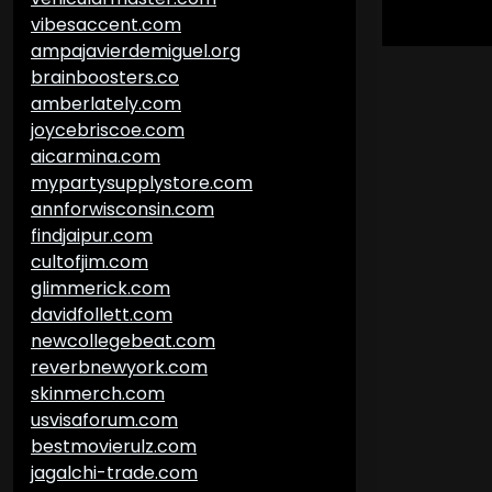
naviga
vibesaccent.com
ampajavierdemiguel.org
brainboosters.co
amberlately.com
joycebriscoe.com
aicarmina.com
mypartysupplystore.com
annforwisconsin.com
findjaipur.com
cultofjim.com
glimmerick.com
davidfollett.com
newcollegebeat.com
reverbnewyork.com
skinmerch.com
usvisaforum.com
bestmovierulz.com
jagalchi-trade.com