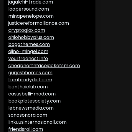
jagalchi-trade.com
loopersound.com
minapenelope.com
justicereformalliance.com
cryptoglax.com
ohiohobbyplus.com
bogothemes.com
ajino-mingei.com
yourfreehost.info
cheapnorthfacejacketsm.com
gurjoshhomes.com
tombradydiet.com
bonthaiclub.com
casusbelli-mod.com
bookplatesociety.com
lebnewsmedia.com
sonosonora.com
linkuusinternasional1.com
friendsroll.com