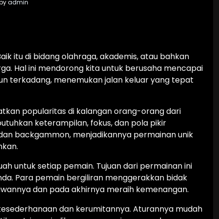
by
admin
aik itu di bidang olahraga, akademis, atau bahkan
arga. Hal ini mendorong kita untuk berusaha mencapai
mun terkadang, menemukan jalan keluar yang tepat
kan popularitas di kalangan orang-orang dari
tuhkan keterampilan, fokus, dan pola pikir
r, dan backgammon, menjadikannya permainan unik
nkan.
ah untuk setiap pemain. Tujuan dari permainan ini
nda. Para pemain bergiliran menggerakkan bidak
lawannya dan pada akhirnya meraih kemenangan.
kesederhanaan dan kerumitannya. Aturannya mudah