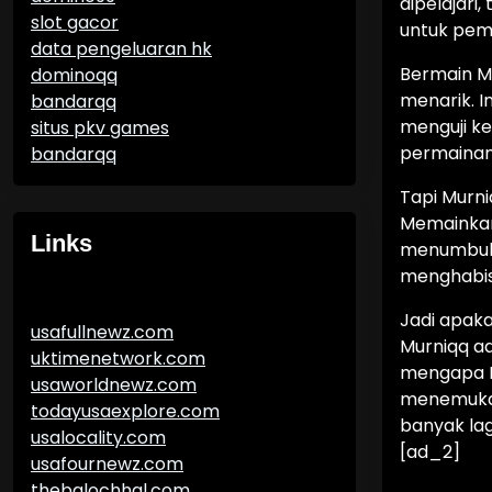
dipelajari
slot gacor
untuk pema
data pengeluaran hk
Bermain M
dominoqq
menarik. 
bandarqq
menguji k
situs pkv games
permainan
bandarqq
Tapi Murni
Memainkan
Links
menumbuhka
menghabis
Jadi apaka
usafullnewz.com
Murniqq a
uktimenetwork.com
mengapa Mu
usaworldnewz.com
menemukan
todayusaexplore.com
banyak lag
usalocality.com
[ad_2]
usafournewz.com
thebalochhal.com