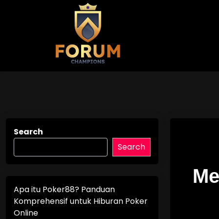
Skip
to
content
Search
Search
Me
Apa itu Poker88? Panduan
Komprehensif untuk Hiburan Poker
Online