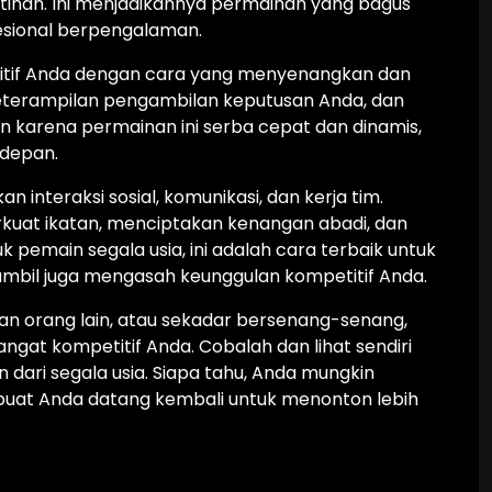
tihan. Ini menjadikannya permainan yang bagus
fesional berpengalaman.
tif Anda dengan cara yang menyenangkan dan
eterampilan pengambilan keputusan Anda, dan
 karena permainan ini serba cepat dan dinamis,
 depan.
interaksi sosial, komunikasi, dan kerja tim.
uat ikatan, menciptakan kenangan abadi, dan
emain segala usia, ini adalah cara terbaik untuk
mbil juga mengasah keunggulan kompetitif Anda.
ngan orang lain, atau sekadar bersenang-senang,
at kompetitif Anda. Cobalah dan lihat sendiri
dari segala usia. Siapa tahu, Anda mungkin
at Anda datang kembali untuk menonton lebih