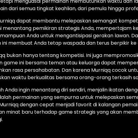
, tetapi menguasai permainan membutuhkan waktu dan la
in dari semua tingkat keahlian, dari pemula hingga pro
urniqq dapat membantu melepaskan semangat kompeti
Ini menantang pemikiran strategis Anda, mempertajam k
emampuan Anda untuk mengantisipasi gerakan lawan. Dan
 ini membuat Anda tetap waspada dan terus berpikir ke
qq bukan hanya tentang kompetisi. Ini juga mempromosikan 
 game ini bersama teman atau keluarga dapat memperk
n rasa persahabatan. Dan karena Murniqq cocok untuk p
kan waktu berkualitas bersama orang-orang terkasih sa
h Anda ingin menantang diri sendiri, menjalin ikatan de
dalah permainan yang sempurna untuk melepaskan semang
rniqq dengan cepat menjadi favorit di kalangan pemain 
 minat baru terhadap game strategis yang akan membu
i.