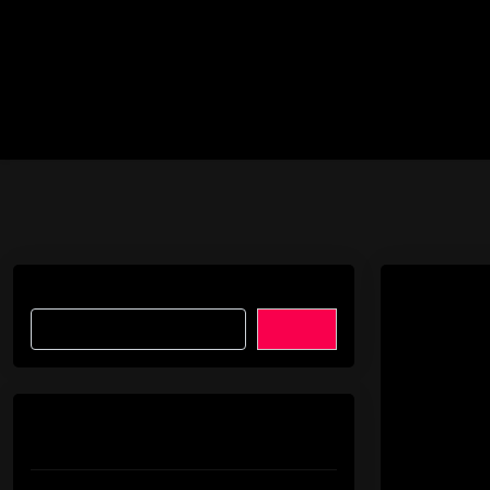
Skip
to
content
Search
Search
10 PKV Games Teratas: Panduan
Komprehensif untuk Peminatnya