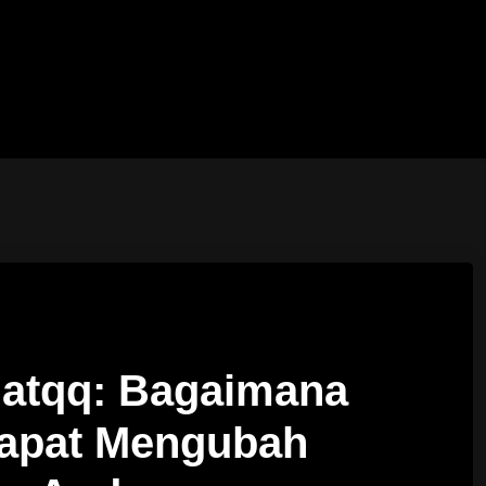
SLOT
SBOBET
CASINO
TOGEL
atqq: Bagaimana
Dapat Mengubah