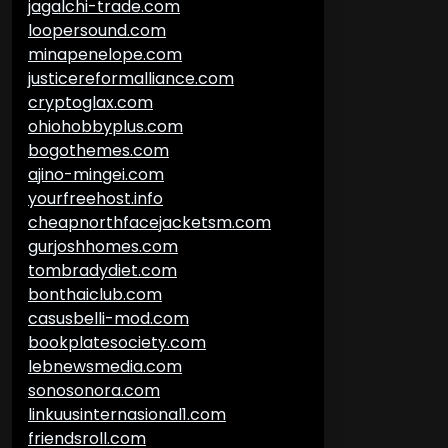
jagalchi-trade.com
loopersound.com
minapenelope.com
justicereformalliance.com
cryptoglax.com
ohiohobbyplus.com
bogothemes.com
ajino-mingei.com
yourfreehost.info
cheapnorthfacejacketsm.com
gurjoshhomes.com
tombradydiet.com
bonthaiclub.com
casusbelli-mod.com
bookplatesociety.com
lebnewsmedia.com
sonosonora.com
linkuusinternasional1.com
friendsroll.com