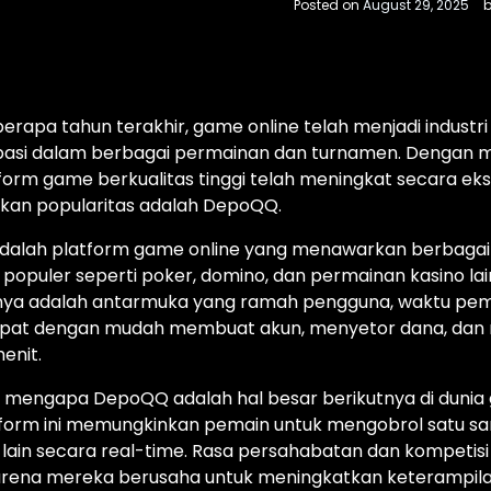
Posted on
August 29, 2025
rapa tahun terakhir, game online telah menjadi industri
ipasi dalam berbagai permainan dan turnamen. Dengan m
form game berkualitas tinggi telah meningkat secara ek
an popularitas adalah DepoQQ.
alah platform game online yang menawarkan berbagai 
ul populer seperti poker, domino, dan permainan kasin
nya adalah antarmuka yang ramah pengguna, waktu pem
pat dengan mudah membuat akun, menyetor dana, dan 
enit.
n mengapa DepoQQ adalah hal besar berikutnya di dunia
atform ini memungkinkan pemain untuk mengobrol satu s
lain secara real-time. Rasa persahabatan dan kompetis
arena mereka berusaha untuk meningkatkan keterampil