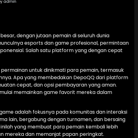
by
admin
 besar, dengan jutaan pemain di seluruh dunia
unculnya esports dan game profesional, permintaan
sponensial. Salah satu platform yang dengan cepat
permainan untuk dinikmati para pemain, termasuk
o lainnya. Apa yang membedakan DepoQQ dari platform
uatan cepat, dan opsi pembayaran yang aman.
mulai memainkan game favorit mereka dalam
 game adalah fokusnya pada komunitas dan interaksi
ama lain, bergabung dengan turnamen, dan bersaing
i inilah yang membuat para pemain kembali lebih
an mereka dan memanjat papan peringkat.