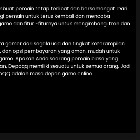
uat pemain tetap terlibat dan bersemangat. Dari
bagi pemain untuk terus kembali dan mencoba
game dan fitur -fiturnya untuk mengimbangi tren dan
a gamer dari segala usia dan tingkat keterampilan.
 dan opsi pembayaran yang aman, mudah untuk
ia game. Apakah Anda seorang pemain biasa yang
n, Depoqq memiliki sesuatu untuk semua orang. Jadi
poQQ adalah masa depan game online.