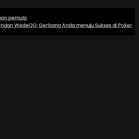
uan pemula
engan WedeQQ: Gerbang Anda menuju Sukses di Poker