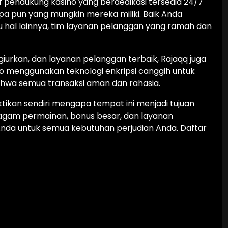
f pendukung kasino yang berdedikasi tersedia 24/7
 pun yang mungkin mereka miliki. Baik Anda
 hal lainnya, tim layanan pelanggan yang ramah dan
urkan, dan layanan pelanggan terbaik, Rajaqq juga
 menggunakan teknologi enkripsi canggih untuk
ahwa semua transaksi aman dan rahasia.
ikan sendiri mengapa tempat ini menjadi tujuan
ragam permainan, bonus besar, dan layanan
n Anda untuk semua kebutuhan perjudian Anda. Daftar