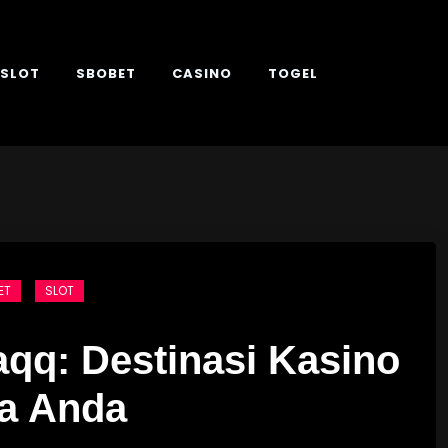
SLOT
SBOBET
CASINO
TOGEL
ET
SLOT
qq: Destinasi Kasino
a Anda