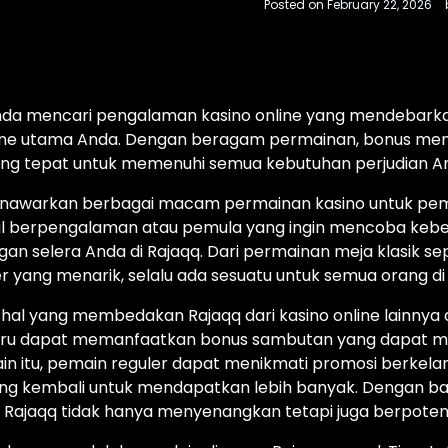
Posted on
February 22, 2026
da mencari pengalaman kasino online yang mendebarkan
line utama Anda. Dengan beragam permainan, bonus menar
ng tepat untuk memenuhi semua kebutuhan perjudian A
nawarkan berbagai macam permainan kasino untuk pemain
al berpengalaman atau pemula yang ingin mencoba keb
gan selera Anda di Rajaqq. Dari permainan meja klasik sep
r yang menarik, selalu ada sesuatu untuk semua orang di ka
 hal yang membedakan Rajaqq dari kasino online lainny
ru dapat memanfaatkan bonus sambutan yang dapat m
ain itu, pemain reguler dapat menikmati promosi berkel
ang kembali untuk mendapatkan lebih banyak. Dengan b
i Rajaqq tidak hanya menyenangkan tetapi juga berpote