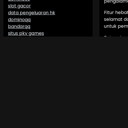
pengalama
slot gacor
Fitur heba
data pengeluaran hk
selamat da
dominoqq
untuk pema
bandarqq
situs pkv games
Rajaqq ju
bandarqq
dengan pe
membutuhk
Secara ke
Links
bermain be
terkemuka,
penggemar
usafullnewz.com
[ad_2]
uktimenetwork.com
usaworldnewz.com
todayusaexplore.com
pkv game
usalocality.com
usafournewz.com
thebalochhal.com