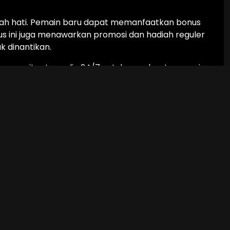
urah hati. Pemain baru dapat memanfaatkan bonus
tus ini juga menawarkan promosi dan hadiah reguler
k dinantikan.
kungan situs tersedia 24/7 untuk membantu pemain
 Apakah Anda memiliki masalah teknis atau
siap membantu.
antastis yang menawarkan pemain pengalaman
us yang murah hati, dan layanan pelanggan
lih untuk bermain di situs ini. Jika Anda
n untuk memeriksa Rajaqq. Anda tidak akan kecewa.