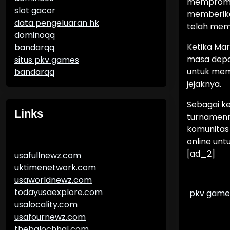
mempromos
slot gacor
memberika
data pengeluaran hk
telah mem
dominoqq
Ketika Mar
bandarqq
masa depan
situs pkv games
untuk memb
bandarqq
jejaknya.
Sebagai ke
Links
turnamenn
komunitas
online un
[ad_2]
usafullnewz.com
uktimenetwork.com
usaworldnewz.com
todayusaexplore.com
pkv game
usalocality.com
usafournewz.com
thebalochhal.com