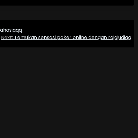
Rahasiaqq
Next:
Temukan sensasi poker online dengan rajajudiqq