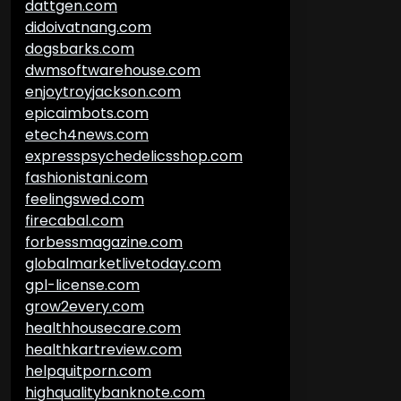
dattgen.com
didoivatnang.com
dogsbarks.com
dwmsoftwarehouse.com
enjoytroyjackson.com
epicaimbots.com
etech4news.com
expresspsychedelicsshop.com
fashionistani.com
feelingswed.com
firecabal.com
forbessmagazine.com
globalmarketlivetoday.com
gpl-license.com
grow2every.com
healthhousecare.com
healthkartreview.com
helpquitporn.com
highqualitybanknote.com