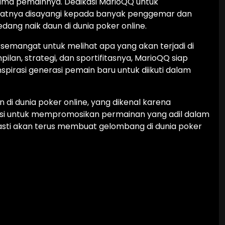
sama pemainnya. Dedikasi MarioQQ untuk
uatnya disayangi kepada banyak penggemar dan
ng naik daun di dunia poker online.
rsemangat untuk melihat apa yang akan terjadi di
an, strategi, dan sportifitasnya, MarioQQ siap
irasi generasi pemain baru untuk diikuti dalam
di dunia poker online, yang dikenal karena
si untuk mempromosikan permainan yang adil dalam
asti akan terus membuat gelombang di dunia poker