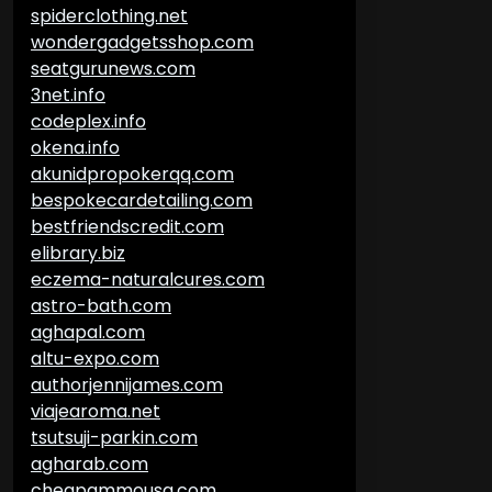
spiderclothing.net
wondergadgetsshop.com
seatgurunews.com
3net.info
codeplex.info
okena.info
akunidpropokerqq.com
bespokecardetailing.com
bestfriendscredit.com
elibrary.biz
eczema-naturalcures.com
astro-bath.com
aghapal.com
altu-expo.com
authorjennijames.com
viajearoma.net
tsutsuji-parkin.com
agharab.com
cheapammousa.com