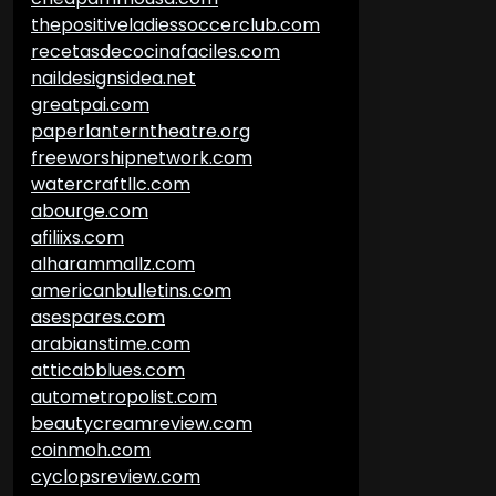
thepositiveladiessoccerclub.com
recetasdecocinafaciles.com
naildesignsidea.net
greatpai.com
paperlanterntheatre.org
freeworshipnetwork.com
watercraftllc.com
abourge.com
afiliixs.com
alharammallz.com
americanbulletins.com
asespares.com
arabianstime.com
atticabblues.com
autometropolist.com
beautycreamreview.com
coinmoh.com
cyclopsreview.com