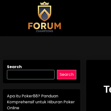
Skip
to
content
Search
Search
T
Apa itu Poker88? Panduan
Komprehensif untuk Hiburan Poker
Online