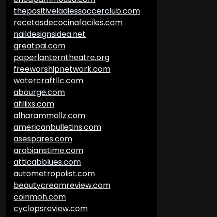
thepositiveladiessoccerclub.com
recetasdecocinafaciles.com
naildesignsidea.net
greatpai.com
paperlanterntheatre.org
freeworshipnetwork.com
watercraftllc.com
abourge.com
afiliixs.com
alharammallz.com
americanbulletins.com
asespares.com
arabianstime.com
atticabblues.com
autometropolist.com
beautycreamreview.com
coinmoh.com
cyclopsreview.com