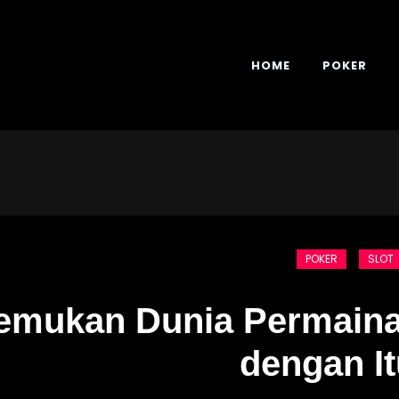
HOME
POKER
POKER
SLOT
emukan Dunia Permaina
dengan I