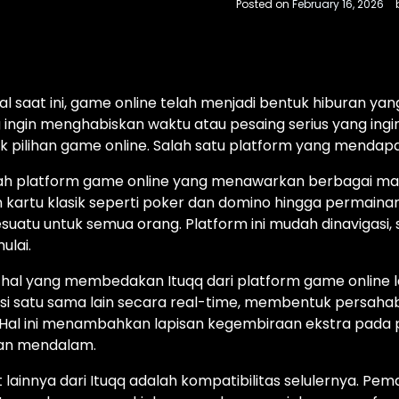
Posted on
February 16, 2026
ital saat ini, game online telah menjadi bentuk hiburan y
 ingin menghabiskan waktu atau pesaing serius yang ing
 pilihan game online. Salah satu platform yang mendapa
lah platform game online yang menawarkan berbagai ma
kartu klasik seperti poker dan domino hingga permainan k
esuatu untuk semua orang. Platform ini mudah dinaviga
ulai.
 hal yang membedakan Ituqq dari platform game online l
ksi satu sama lain secara real-time, membentuk persaha
. Hal ini menambahkan lapisan kegembiraan ekstra pada
an mendalam.
t lainnya dari Ituqq adalah kompatibilitas selulernya. P