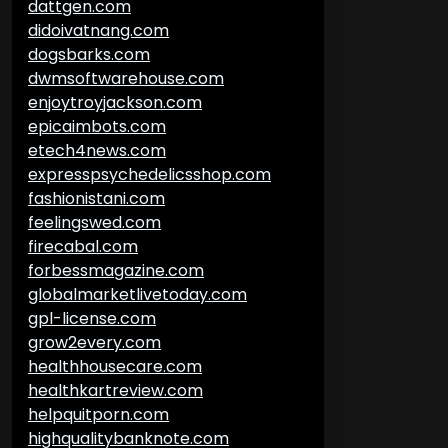
dattgen.com
didoivatnang.com
dogsbarks.com
dwmsoftwarehouse.com
enjoytroyjackson.com
epicaimbots.com
etech4news.com
expresspsychedelicsshop.com
fashionistani.com
feelingswed.com
firecabal.com
forbessmagazine.com
globalmarketlivetoday.com
gpl-license.com
grow2every.com
healthhousecare.com
healthkartreview.com
helpquitporn.com
highqualitybanknote.com