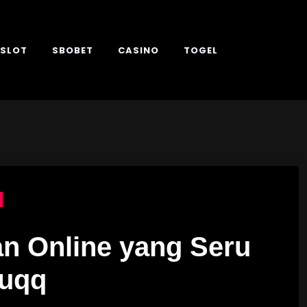
SLOT
SBOBET
CASINO
TOGEL
n Online yang Seru
tuqq