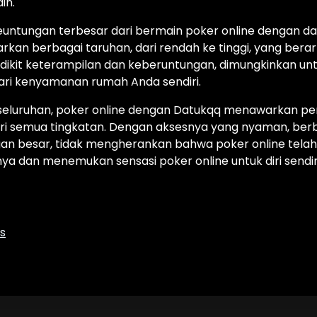
in.
euntungan terbesar dari bermain poker online dengan d
rkan berbagai taruhan, dari rendah ke tinggi, yang ber
ikit keterampilan dan keberuntungan, dimungkinkan unt
ari kenyamanan rumah Anda sendiri.
seluruhan, poker online dengan Datukqq menawarkan 
i semua tingkatan. Dengan aksesnya yang nyaman, berba
n besar, tidak mengherankan bahwa poker online telah 
 dan menemukan sensasi poker online untuk diri sendir
s