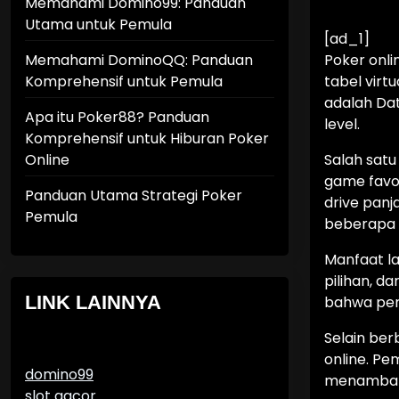
Memahami Domino99: Panduan
Utama untuk Pemula
[ad_1]
Memahami DominoQQ: Panduan
Poker onli
Komprehensif untuk Pemula
tabel virt
adalah Da
Apa itu Poker88? Panduan
level.
Komprehensif untuk Hiburan Poker
Online
Salah sat
game favor
Panduan Utama Strategi Poker
drive panj
Pemula
beberapa k
Manfaat l
pilihan, d
LINK LAINNYA
bahwa pem
Selain be
online. Pe
domino99
menambah 
slot gacor