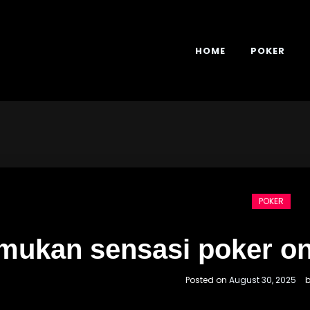
HOME
POKER
POKER
mukan sensasi poker on
Posted on
August 30, 2025