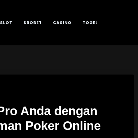
SLOT
SBOBET
CASINO
TOGEL
Pro Anda dengan
man Poker Online