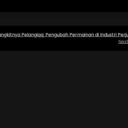
ngkitnya Pelangiqq: Pengubah Permainan di Industri Perj
tion
Next