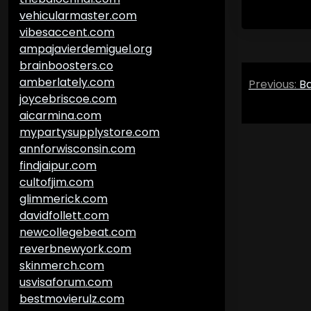
vehicularmaster.com
vibesaccent.com
ampajavierdemiguel.org
brainboosters.co
Post
amberlately.com
Previous:
Ba
naviga
joycebriscoe.com
aicarmina.com
mypartysupplystore.com
annforwisconsin.com
findjaipur.com
cultofjim.com
glimmerick.com
davidfollett.com
newcollegebeat.com
reverbnewyork.com
skinmerch.com
usvisaforum.com
bestmovierulz.com