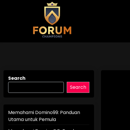
Skip
to
content
Search
Search
Memahami Domino99: Panduan
Utama untuk Pemula