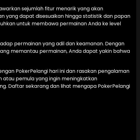
awarkan sejumlah fitur menarik yang akan
n yang dapat disesuaikan hingga statistik dan papan
butuhkan untuk membawa permainan Anda ke level
adap permainan yang adil dan keamanan. Dengan
n yang memantau permainan, Anda dapat yakin bahwa
ngan PokerPelangi hari ini dan rasakan pengalaman
an atau pemula yang ingin meningkatkan
ang. Daftar sekarang dan lihat mengapa PokerPelangi