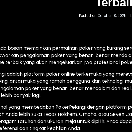
Terbai
Posted on
October 18, 2025
da bosan memainkan permainan poker yang kurang ser
warkan pengalaman poker yang benar-benar mendalam 
ne terbaik yang akan mengeluarkan jiwa profesional poke
ngi adalah platform poker online terkemuka yang merev
ing, antarmuka yang ramah pengguna, dan teknologi mu
ngalaman poker yang benar-benar mendalam dan realis
ebih banyak lagi.
u hal yang membedakan PokerPelangi dengan platform pok
ah Anda lebih suka Texas Hold’em, Omaha, atau Seven Ca
ragam taruhan dan ukuran meja untuk dipilih, Anda dap
ferensi dan tingkat keahlian Anda.