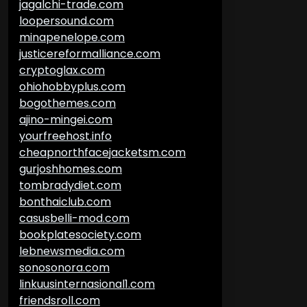
jagalchi-trade.com
loopersound.com
minapenelope.com
justicereformalliance.com
cryptoglax.com
ohiohobbyplus.com
bogothemes.com
ajino-mingei.com
yourfreehost.info
cheapnorthfacejacketsm.com
gurjoshhomes.com
tombradydiet.com
bonthaiclub.com
casusbelli-mod.com
bookplatesociety.com
lebnewsmedia.com
sonosonora.com
linkuusinternasional1.com
friendsroll.com