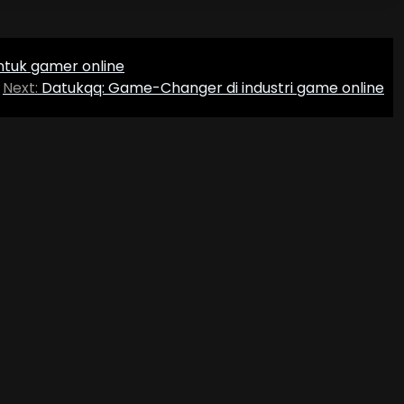
ntuk gamer online
Next:
Datukqq: Game-Changer di industri game online