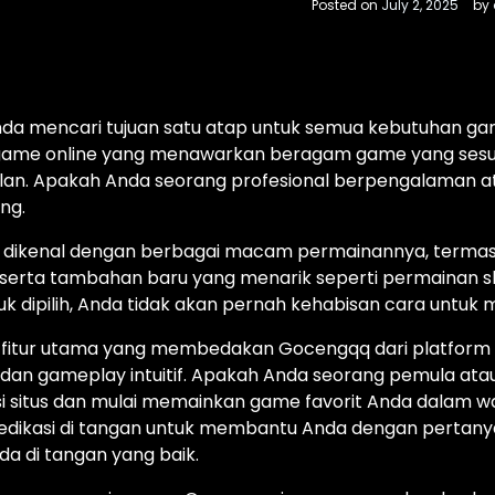
Posted on
July 2, 2025
by
a mencari tujuan satu atap untuk semua kebutuhan game 
game online yang menawarkan beragam game yang sesua
lan. Apakah Anda seorang profesional berpengalaman at
ng.
dikenal dengan berbagai macam permainannya, termasuk 
 serta tambahan baru yang menarik seperti permainan s
tuk dipilih, Anda tidak akan pernah kehabisan cara untuk
u fitur utama yang membedakan Gocengqq dari platform
dan gameplay intuitif. Apakah Anda seorang pemula a
 situs dan mulai memainkan game favorit Anda dalam wa
edikasi di tangan untuk membantu Anda dengan pertany
a di tangan yang baik.