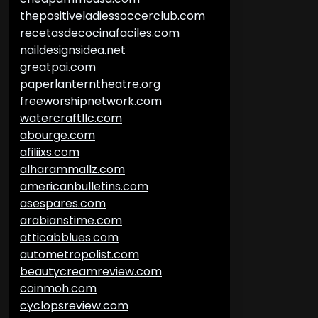
thepositiveladiessoccerclub.com
recetasdecocinafaciles.com
naildesignsidea.net
greatpai.com
paperlanterntheatre.org
freeworshipnetwork.com
watercraftllc.com
abourge.com
afiliixs.com
alharammallz.com
americanbulletins.com
asespares.com
arabianstime.com
atticabblues.com
autometropolist.com
beautycreamreview.com
coinmoh.com
cyclopsreview.com