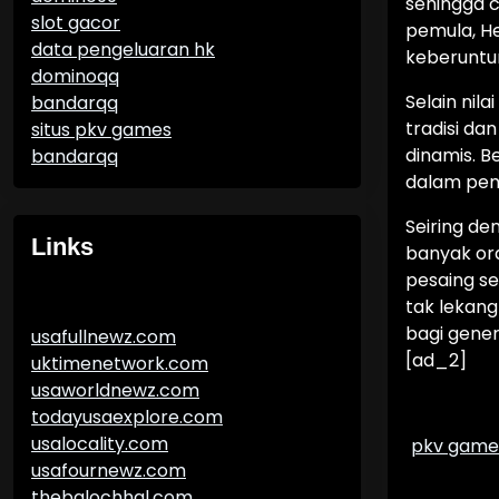
sehingga 
slot gacor
pemula, H
data pengeluaran hk
keberuntun
dominoqq
Selain nil
bandarqq
tradisi d
situs pkv games
dinamis. 
bandarqq
dalam pema
Seiring de
Links
banyak or
pesaing s
tak lekang
bagi gene
usafullnewz.com
[ad_2]
uktimenetwork.com
usaworldnewz.com
todayusaexplore.com
usalocality.com
pkv game
usafournewz.com
thebalochhal.com