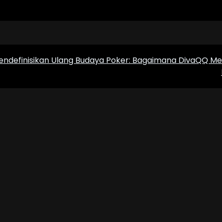
endefinisikan Ulang Budaya Poker: Bagaimana DivaQQ Me
tion