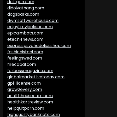
dattgen.com
didoivatnang.com
dogsbarks.com
dwmsoftwarehouse.com
enjoytroyjackson.com
epicaimbots.com
etech4news.com
expresspsychedelicsshop.com
fashionistani.com
feelingswed.com
firecabal.com
forbessmagazine.com
globalmarketlivetoday.com
gpl-license.com
grow2every.com
healthhousecare.com
healthkartreview.com
helpquitporn.com
highqualitybanknote.com