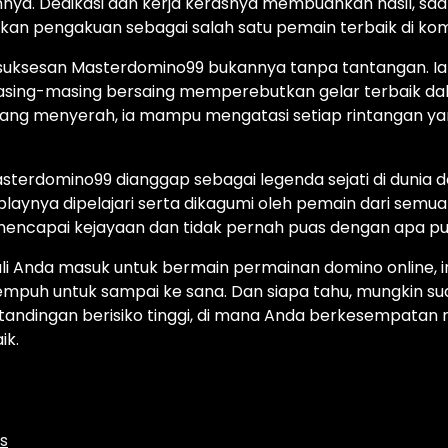
nya. Dedikasi dan kerja kerasnya membuahkan hasil, s
an pengakuan sebagai salah satu pemain terbaik di kom
uksesan Masterdomino99 bukannya tanpa tantangan. Ia 
masing-masing bersaing memperebutkan gelar terbaik d
tang menyerah, ia mampu mengatasi setiap rintangan 
Masterdomino99 dianggap sebagai legenda sejati di dunia
aynya dipelajari serta dikagumi oleh pemain dari semua l
encapai kejayaan dan tidak pernah puas dengan apa pun
kali Anda masuk untuk bermain permainan domino online,
tempuh untuk sampai ke sana. Dan siapa tahu, mungkin s
tandingan berisiko tinggi, di mana Anda berkesempatan
ik.
s