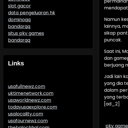
permainan
slot gacor
mendapatk
data pengeluaran hk
Namun kes
dominoqq
lainnya, 
bandarqq
sikap pan
situs pkv games
puncak.
bandarqq
Saat ini, 
dan gamepl
Links
berjuang m
Jadi lain 
yang dia 
usafullnewz.com
dalam per
uktimenetwork.com
yang terba
usaworldnewz.com
[ad_2]
todayusaexplore.com
usalocality.com
usafournewz.com
pkv game
thebalochhal.com