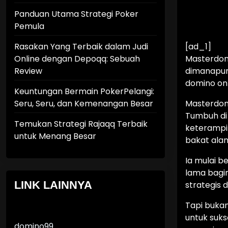
Panduan Utama Strategi Poker
Pemula
Rasakan Yang Terbaik dalam Judi
[ad_1]
Online dengan Depoqq: Sebuah
Masterdom
Review
dimanapun.
domino onl
Keuntungan Bermain PokerPelangi:
Seru, Seru, dan Kemenangan Besar
Masterdom
Tumbuh di
Temukan Strategi Rajaqq Terbaik
keterampil
untuk Menang Besar
bakat ala
Ia mulai b
lama bagin
LINK LAINNYA
strategis 
Tapi buka
untuk suk
domino99