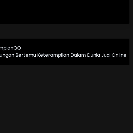
ampionQQ
ungan Bertemu Keterampilan Dalam Dunia Judi Online