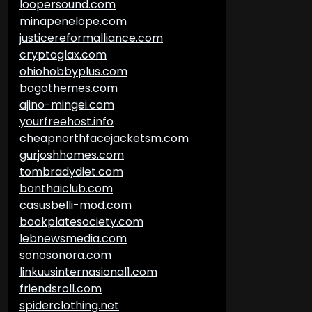
loopersound.com
minapenelope.com
justicereformalliance.com
cryptoglax.com
ohiohobbyplus.com
bogothemes.com
ajino-mingei.com
yourfreehost.info
cheapnorthfacejacketsm.com
gurjoshhomes.com
tombradydiet.com
bonthaiclub.com
casusbelli-mod.com
bookplatesociety.com
lebnewsmedia.com
sonosonora.com
linkuusinternasional1.com
friendsroll.com
spiderclothing.net