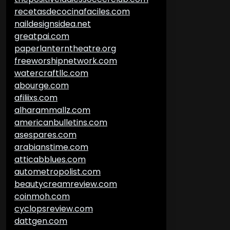
recetasdecocinafaciles.com
naildesignsidea.net
greatpai.com
paperlanterntheatre.org
freeworshipnetwork.com
watercraftllc.com
abourge.com
afiliixs.com
alharammallz.com
americanbulletins.com
asespares.com
arabianstime.com
atticabblues.com
autometropolist.com
beautycreamreview.com
coinmoh.com
cyclopsreview.com
dattgen.com