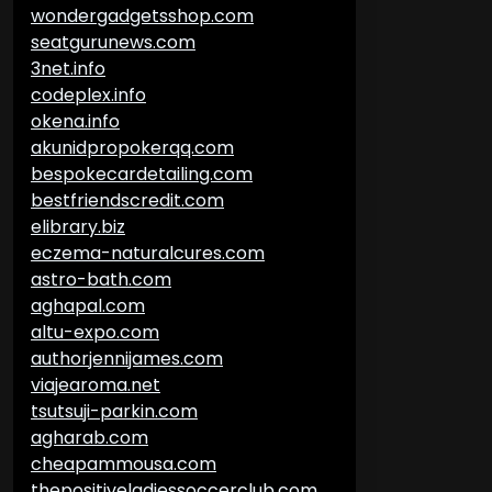
wondergadgetsshop.com
seatgurunews.com
3net.info
codeplex.info
okena.info
akunidpropokerqq.com
bespokecardetailing.com
bestfriendscredit.com
elibrary.biz
eczema-naturalcures.com
astro-bath.com
aghapal.com
altu-expo.com
authorjennijames.com
viajearoma.net
tsutsuji-parkin.com
agharab.com
cheapammousa.com
thepositiveladiessoccerclub.com