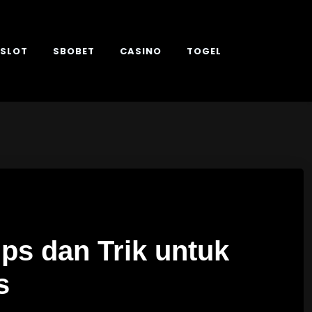
SLOT
SBOBET
CASINO
TOGEL
ps dan Trik untuk
s