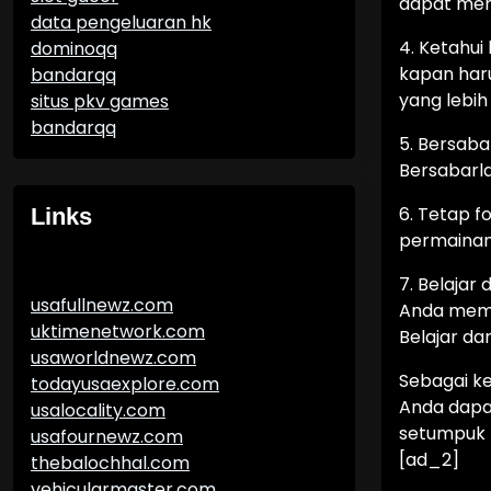
dapat mem
data pengeluaran hk
4. Ketahui
dominoqq
kapan har
bandarqq
yang lebi
situs pkv games
bandarqq
5. Bersaba
Bersabarl
6. Tetap f
Links
permainan
7. Belajar
usafullnewz.com
Anda memb
uktimenetwork.com
Belajar da
usaworldnewz.com
Sebagai ke
todayusaexplore.com
Anda dapa
usalocality.com
setumpuk k
usafournewz.com
[ad_2]
thebalochhal.com
vehicularmaster.com