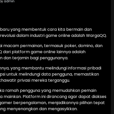
by
admin
n baru yang membentuk cara kita bermain dan
evolusi dalam industri game online adalah WargaQQ.
i macam permainan, termasuk poker, domino, dan
dari platform game online lainnya adalah
 dan terjamin bagi penggunanya.
nya, yang membantu melindungi informasi pribadi
ipsi untuk melindungi data pengguna, memastikan
hawatir privasi mereka terganggu.
muka ramah pengguna yang memudahkan pemain
mainkan. Platform ini dirancang agar dapat diakses
a gamer berpengalaman, menjadikannya pilihan tepat
yang menyenangkan dan mengasyikkan.