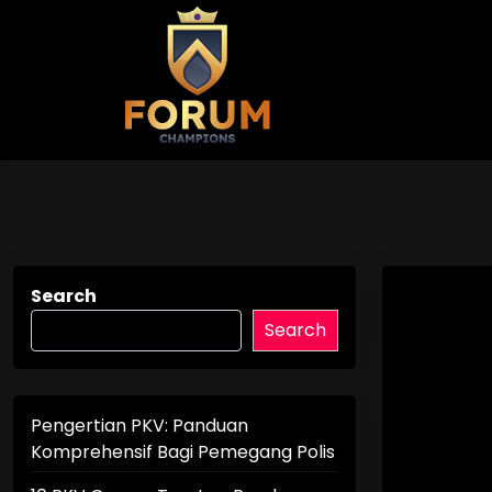
Skip
to
content
Search
Search
Pengertian PKV: Panduan
Komprehensif Bagi Pemegang Polis