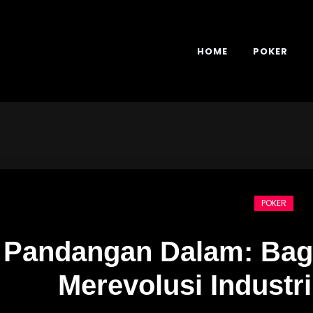
HOME
POKER
POKER
Pandangan Dalam: Ba
Merevolusi Industr