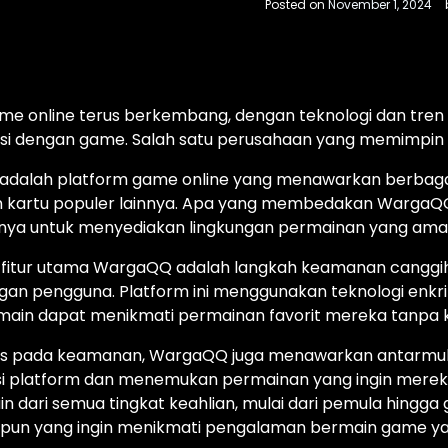
Posted on
November 1, 2024
game online terus berkembang, dengan teknologi dan tre
ksi dengan game. Salah satu perusahaan yang memimpin r
dalah platform game online yang menawarkan berbaga
 kartu populer lainnya. Apa yang membedakan WargaQQ 
ya untuk menyediakan lingkungan permainan yang aman
u fitur utama WargaQQ adalah langkah keamanan canggih
gan pengguna. Platform ini menggunakan teknologi enkr
ain dapat menikmati permainan favorit mereka tanpa k
kus pada keamanan, WargaQQ juga menawarkan antar
i platform dan menemukan permainan yang ingin mereka 
n dari semua tingkat keahlian, mulai dari pemula hingg
a pun yang ingin menikmati pengalaman bermain game 