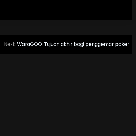
Next:
WaraGQQ: Tujuan akhir bagi penggemar poker