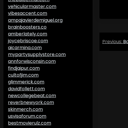
vehicularmaster.com
vibesaccent.com
ampajavierdemiguel.org
brainboosters.co
amberlately.com
Post
joycebriscoe.com
Previous:
Ba
naviga
aicarmina.com
mypartysupplystore.com
annforwisconsin.com
findjaipur.com
cultofjim.com
glimmerick.com
davidfollett.com
newcollegebeat.com
reverbnewyork.com
skinmerch.com
usvisaforum.com
bestmovierulz.com