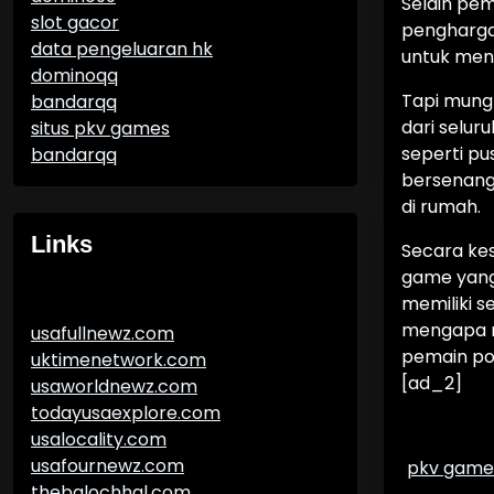
Selain pe
slot gacor
pengharga
data pengeluaran hk
untuk men
dominoqq
Tapi mungk
bandarqq
dari selur
situs pkv games
seperti pu
bandarqq
bersenang
di rumah.
Links
Secara kes
game yang
memiliki 
mengapa me
usafullnewz.com
pemain pok
uktimenetwork.com
[ad_2]
usaworldnewz.com
todayusaexplore.com
usalocality.com
usafournewz.com
pkv game
thebalochhal.com