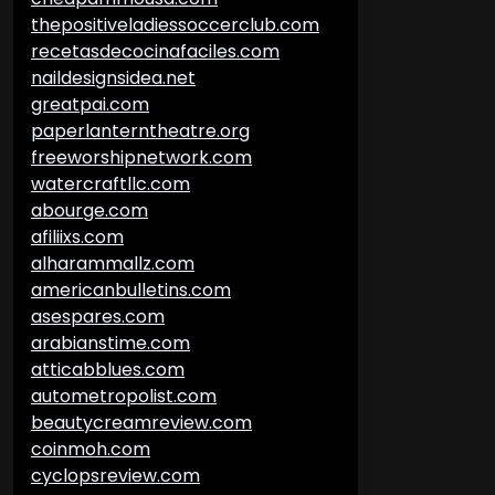
thepositiveladiessoccerclub.com
recetasdecocinafaciles.com
naildesignsidea.net
greatpai.com
paperlanterntheatre.org
freeworshipnetwork.com
watercraftllc.com
abourge.com
afiliixs.com
alharammallz.com
americanbulletins.com
asespares.com
arabianstime.com
atticabblues.com
autometropolist.com
beautycreamreview.com
coinmoh.com
cyclopsreview.com