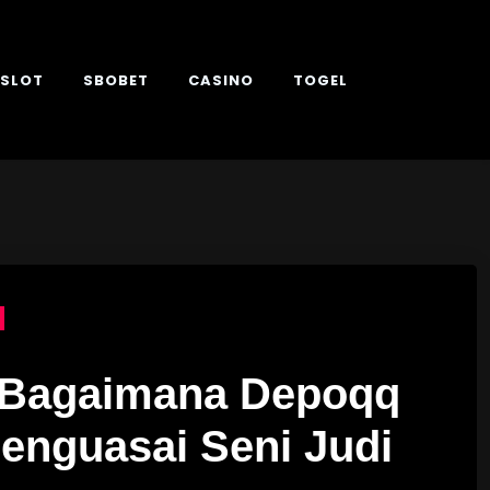
SLOT
SBOBET
CASINO
TOGEL
: Bagaimana Depoqq
nguasai Seni Judi