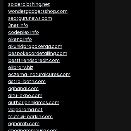
spiderclothing.net
wondergadgetsshop.com
seatgurunews.com
3net.info
codeplex.info
okena.info
akunidpropokerqq.com
bespokecardetailing.com
bestfriendscredit.com
elibrary.biz
eczema-naturalcures.com
astro-bath.com
aghapal.com
altu-expo.com
authorjennijames.com
viajearoma.net
tsutsuji-parkin.com
agharab.com
cheapammousa.com