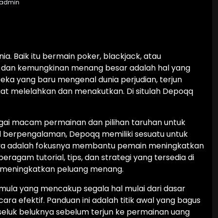
admin
ia. Baik itu bermain poker, blackjack, atau
 dan kemungkinan menang besar adalah hal yang
eka yang baru mengenal dunia perjudian, terjun
gat melelahkan dan menakutkan. Di situlah Depoqq
gai macam permainan dan pilihan taruhan untuk
al berpengalaman, Depoqq memiliki sesuatu untuk
nnya adalah fokusnya membantu pemain meningkatkan
ragam tutorial, tips, dan strategi yang tersedia di
an meningkatkan peluang menang.
la yang mencakup segala hal mulai dari dasar
ra efektif. Panduan ini adalah titik awal yang bagus
seluk beluknya sebelum terjun ke permainan uang