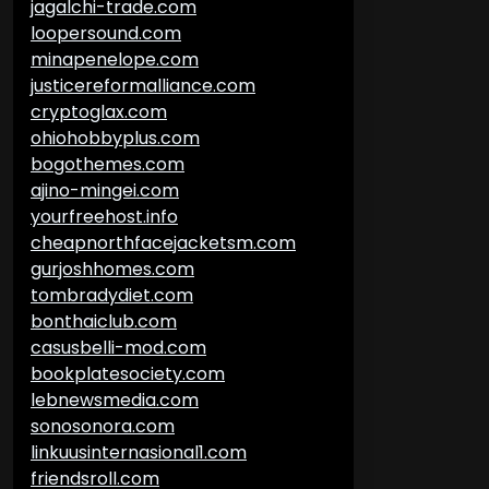
jagalchi-trade.com
loopersound.com
minapenelope.com
justicereformalliance.com
cryptoglax.com
ohiohobbyplus.com
bogothemes.com
ajino-mingei.com
yourfreehost.info
cheapnorthfacejacketsm.com
gurjoshhomes.com
tombradydiet.com
bonthaiclub.com
casusbelli-mod.com
bookplatesociety.com
lebnewsmedia.com
sonosonora.com
linkuusinternasional1.com
friendsroll.com