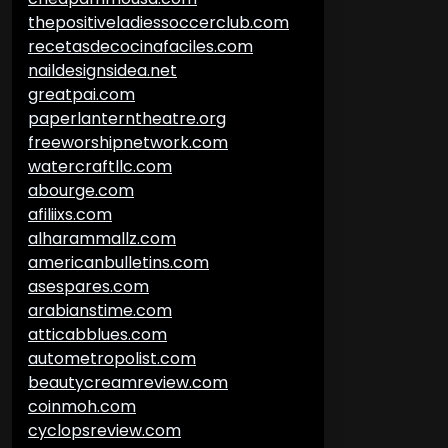
thepositiveladiessoccerclub.com
recetasdecocinafaciles.com
naildesignsidea.net
greatpai.com
paperlanterntheatre.org
freeworshipnetwork.com
watercraftllc.com
abourge.com
afiliixs.com
alharammallz.com
americanbulletins.com
asespares.com
arabianstime.com
atticabblues.com
autometropolist.com
beautycreamreview.com
coinmoh.com
cyclopsreview.com